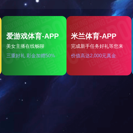
文翻译、母语润色改写；专利主要包括
著主要包括单篇学术论文、系列学术论
在线咨询