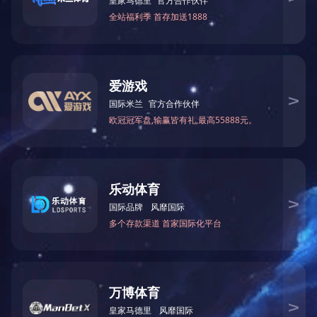
rRMEC
Hu
查看详情 >>
查看详