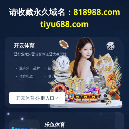
世界杯竞猜（中国）官方网站
欢迎访问世界杯竞猜（中国）官方网站 ！
热线电话：18088648870
公司产品
关于我们
新闻资讯
设备展示
世界杯竞猜（中国）官方网站