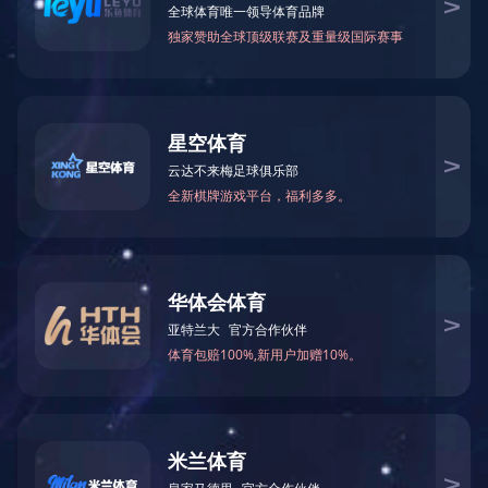
网状纤维染色
医学实验主要包括分子生物学、细胞生物学、病理学、免疫学
翻译、母语润色改写；专利主要包括发明专利、实用新型专
要包括单篇学术论文、系列学术论文和学术专著的出版。
网状纤维染色