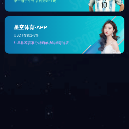
大规模RNA
美味食品隐
明胶酶谱
传染病防治
期
公司名称：
世
提取
藏“三高”风
两科技重大
免疫共沉淀
我国科学家
过碘酸—雪
险 专家倡
专项资金使
界杯竞猜（中
co-ip
曾春雨获美
夫染色
议推动食品
用数据系统
论文评估
我国首个
RT-PCR检
国心脏学院
国）官方网站
包装正面标
填报进度的
PD-1抗癌
测
杰出科学家
识
RNA/DNA
新研究为减
转录因子与
药上市申请
技术咨询：
奖
提取
少皮肤疤痕
启动子荧光
被FDA正式
带来希望
素酶报告基
18088648870
受理 国产
因检测
抗癌药出海
企业邮箱：
取得实质性
进展
ruiguobio@163.com
办公地址：
长
春市北湖科技
园D区H1栋
301室
© 世界杯竞